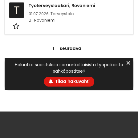
Työterveyslääkäri, Rovaniemi
T
31.07.2026,
Terveystalo
Rovaniemi
1
seuraava
✕
Haluatko suosituksia samankaltaisista työpaikoista
sähköpostitse?
Tilaa hakuvahti