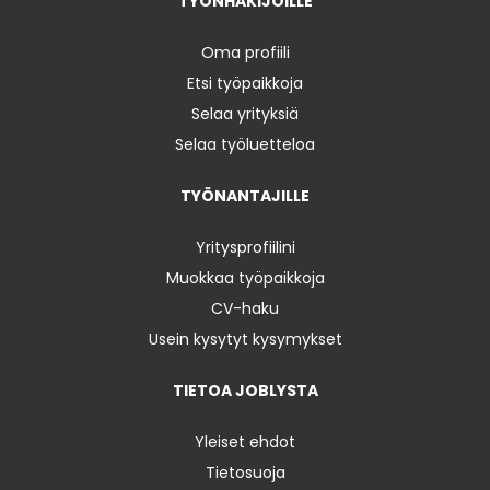
TYÖNHAKIJOILLE
Oma profiili
Etsi työpaikkoja
Selaa yrityksiä
Selaa työluetteloa
TYÖNANTAJILLE
Yritysprofiilini
Muokkaa työpaikkoja
CV-haku
Usein kysytyt kysymykset
TIETOA JOBLYSTA
Yleiset ehdot
Tietosuoja