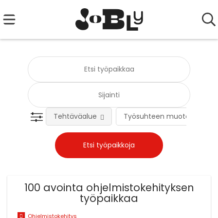
Tehtäväalue
Työsuhteen muoto
100 avointa ohjelmistokehityksen
työpaikkaa
Ohjelmistokehitys