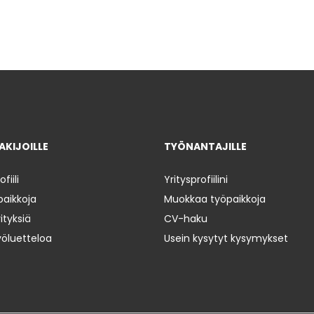
KIJOILLE
TYÖNANTAJILLE
iili
Yritysprofiilini
paikkoja
Muokkaa työpaikkoja
ityksiä
CV-haku
yöluetteloa
Usein kysytyt kysymykset