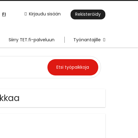
FI
Kirjaudu sisään
Rekisteröidy
Siirry TET.fi-palveluun
Työnantajille
ikkaa