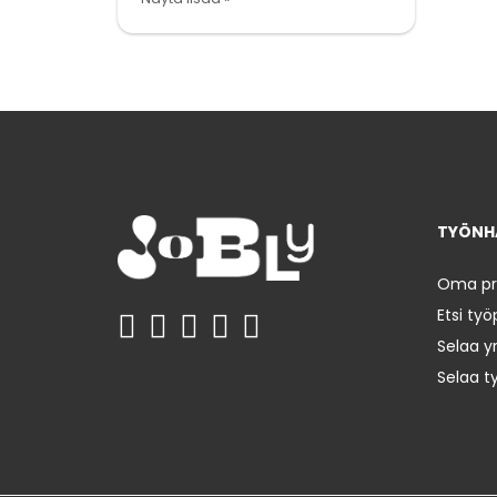
TYÖNHA
Oma prof
Etsi työ
Selaa yr
Selaa t