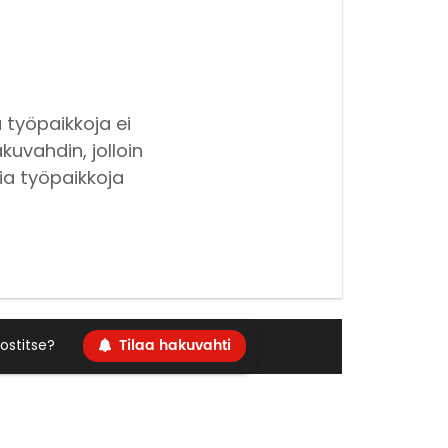
 työpaikkoja ei
kuvahdin, jolloin
ia työpaikkoja
Tilaa hakuvahti
ostitse?