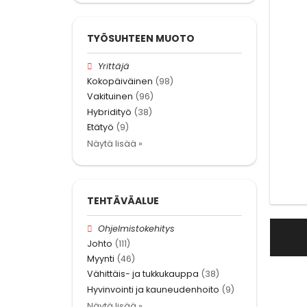
TYÖSUHTEEN MUOTO
Yrittäjä
Kokopäiväinen
(98)
Vakituinen
(96)
Hybridityö
(38)
Etätyö
(9)
Näytä lisää »
TEHTÄVÄALUE
Ohjelmistokehitys
Johto
(111)
Myynti
(46)
Vähittäis- ja tukkukauppa
(38)
Hyvinvointi ja kauneudenhoito
(9)
Näytä lisää »