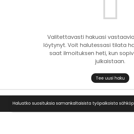
Valitettavasti hakuasi vastaavia
löytynyt. Voit halutessasi tilata ha
saat ilmoituksen heti, kun sopiv
julkaistaan.
Tee uusi haku
Haluatko suosituksia samankaltaisista työpaikoista sähköp