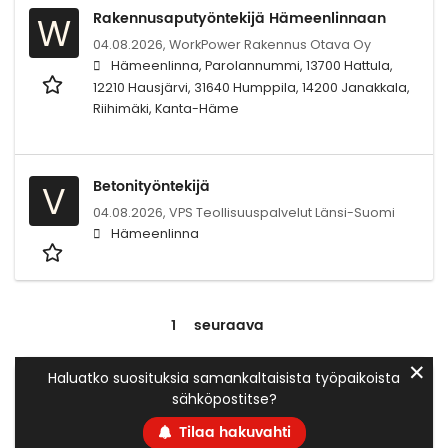
Rakennusaputyöntekijä Hämeenlinnaan
W
04.08.2026,
WorkPower Rakennus Otava Oy
Hämeenlinna, Parolannummi, 13700 Hattula,
12210 Hausjärvi, 31640 Humppila, 14200 Janakkala,
Riihimäki, Kanta-Häme
Betonityöntekijä
V
04.08.2026,
VPS Teollisuuspalvelut Länsi-Suomi
Hämeenlinna
1
seuraava
✕
Haluatko suosituksia samankaltaisista työpaikoista
sähköpostitse?
Tilaa hakuvahti