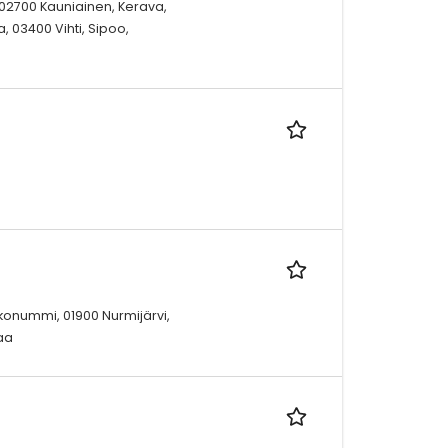
, 02700 Kauniainen, Kerava,
, 03400 Vihti, Sipoo,
rkkonummi, 01900 Nurmijärvi,
maa