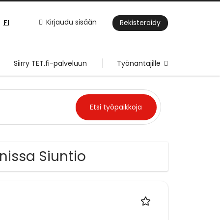
FI
Kirjaudu sisään
Rekisteröidy
Siirry TET.fi-palveluun
Työnantajille
nissa Siuntio