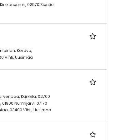
Kirkkonummi, 02570 Siuntio,
uniainen, Kerava,
00 Vihti, Uusimaa
Järvenpää, Karkkila, 02700
 01900 Nurmijärvi, 07170
ntaa, 03400 Vihti, Uusimaa