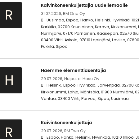
Kaivinkoneenkuljettajia Uudellemaalle
R
31.07.2026,
RM One Oy
Uusimaa, Espoo, Hanko, Helsinki, Hyvinkää, 102
Karkkila, 02700 Kauniainen, Kerava, Kirkkonummi, 
Nurmijärvi, 07170 Pornainen, Raasepori, 02570 Siu
03400 Vihti, Askola, 07810 Lapinjärvi, Loviisa, 076
Pukkila, Sipoo
Haemme elementtiasentajia
H
29.07.2026,
Huiput ei Hosu Oy
Helsinki, Espoo, Hyvinkää, Järvenpää, 02700 K
Kirkkonummi, Lohja, Mäntsälä, 01900 Nurmijärvi, 02
Vantaa, 03400 Vihti, Porvoo, Sipoo, Uusimaa
Kaivinkoneenkuljettaja
R
29.07.2026,
RM Two Oy
Espoo, Hanko, Helsinki, Hyvinkää, 10210 Inkoo, 