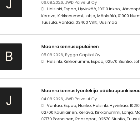
J
06.08.2026,
JWD Palvelut Oy
Helsinki, Espoo, Hyvinkää, 10210 Inkoo, Järven
Kerava, Kirkkonummi, Lohja, Mäntsälä, 01900 Nurmi
Tuusula, Vantaa, 03400 Vihti, Uusimaa
Maanrakennusapulainen
B
05.08.2026,
Bygga Capital Oy
Helsinki, Kirkkonummi, Espoo, 02570 Siuntio, Loh
Maanrakennustyöntekijä pääkaupunkiseud
J
04.08.2026,
JWD Palvelut Oy
Vantaa, Espoo, Hanko, Helsinki, Hyvinkää, 10210
02700 Kauniainen, Kerava, Kirkkonummi, Lohja, Mä
07170 Pornainen, Raasepori, 02570 Siuntio, Tuusul