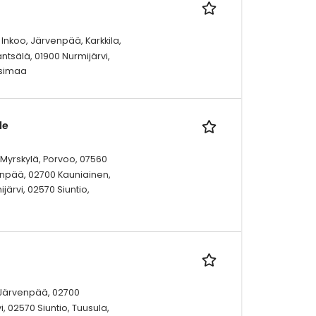
 Inkoo, Järvenpää, Karkkila,
ntsälä, 01900 Nurmijärvi,
usimaa
le
0 Myrskylä, Porvoo, 07560
venpää, 02700 Kauniainen,
järvi, 02570 Siuntio,
, Järvenpää, 02700
, 02570 Siuntio, Tuusula,