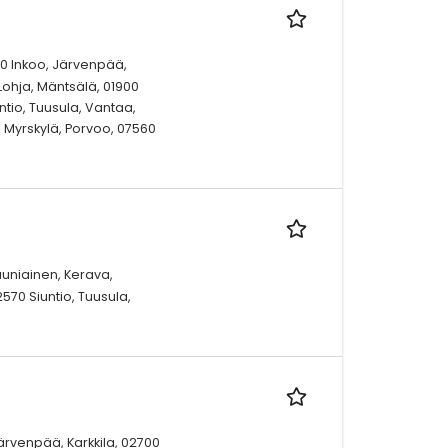
10 Inkoo, Järvenpää,
Lohja, Mäntsälä, 01900
ntio, Tuusula, Vantaa,
00 Myrskylä, Porvoo, 07560
auniainen, Kerava,
570 Siuntio, Tuusula,
Järvenpää, Karkkila, 02700