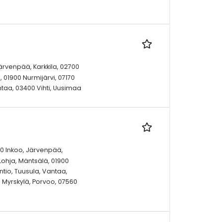
Järvenpää, Karkkila, 02700
 01900 Nurmijärvi, 07170
ntaa, 03400 Vihti, Uusimaa
10 Inkoo, Järvenpää,
Lohja, Mäntsälä, 01900
ntio, Tuusula, Vantaa,
00 Myrskylä, Porvoo, 07560