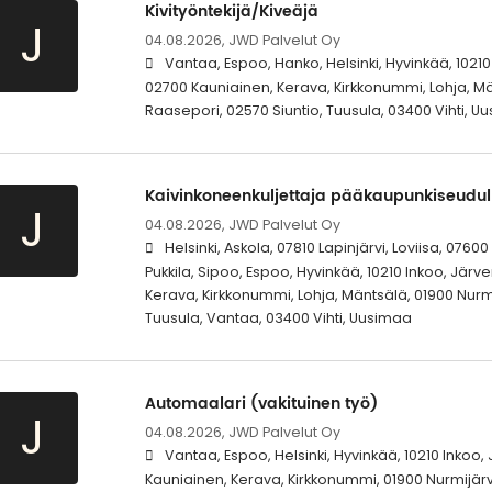
Kivityöntekijä/Kiveäjä
J
04.08.2026,
JWD Palvelut Oy
Vantaa, Espoo, Hanko, Helsinki, Hyvinkää, 10210
02700 Kauniainen, Kerava, Kirkkonummi, Lohja, Mä
Raasepori, 02570 Siuntio, Tuusula, 03400 Vihti, U
Kaivinkoneenkuljettaja pääkaupunkiseudul
J
04.08.2026,
JWD Palvelut Oy
Helsinki, Askola, 07810 Lapinjärvi, Loviisa, 0760
Pukkila, Sipoo, Espoo, Hyvinkää, 10210 Inkoo, Jär
Kerava, Kirkkonummi, Lohja, Mäntsälä, 01900 Nurmi
Tuusula, Vantaa, 03400 Vihti, Uusimaa
Automaalari (vakituinen työ)
J
04.08.2026,
JWD Palvelut Oy
Vantaa, Espoo, Helsinki, Hyvinkää, 10210 Inkoo
Kauniainen, Kerava, Kirkkonummi, 01900 Nurmijärvi