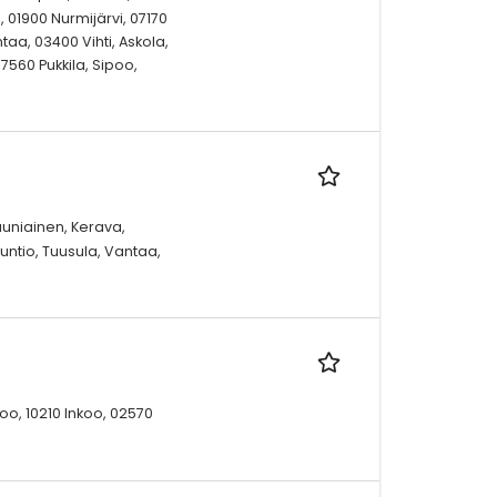
 01900 Nurmijärvi, 07170
aa, 03400 Vihti, Askola,
07560 Pukkila, Sipoo,
auniainen, Kerava,
untio, Tuusula, Vantaa,
oo, 10210 Inkoo, 02570