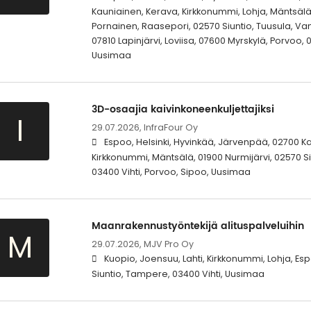
Kauniainen, Kerava, Kirkkonummi, Lohja, Mäntsälä,
Pornainen, Raasepori, 02570 Siuntio, Tuusula, Vant
07810 Lapinjärvi, Loviisa, 07600 Myrskylä, Porvoo, 
Uusimaa
3D-osaajia kaivinkoneenkuljettajiksi
I
29.07.2026,
InfraFour Oy
Espoo, Helsinki, Hyvinkää, Järvenpää, 02700 K
Kirkkonummi, Mäntsälä, 01900 Nurmijärvi, 02570 Si
03400 Vihti, Porvoo, Sipoo, Uusimaa
Maanrakennustyöntekijä alituspalveluihin
M
29.07.2026,
MJV Pro Oy
Kuopio, Joensuu, Lahti, Kirkkonummi, Lohja, Esp
Siuntio, Tampere, 03400 Vihti, Uusimaa