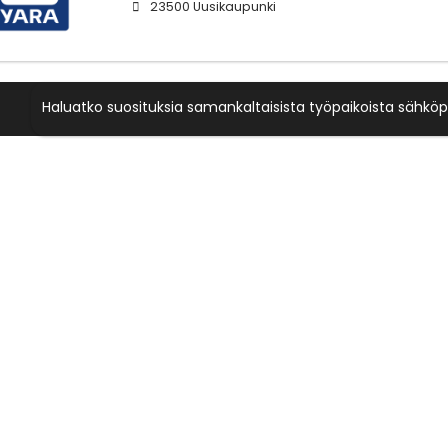
23500 Uusikaupunki
Haluatko suosituksia samankaltaisista työpaikoista sähköp