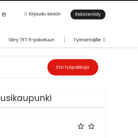
FI
Kirjaudu sisään
Rekisteröidy
Siirry TET.fi-palveluun
Työnantajille
 Uusikaupunki