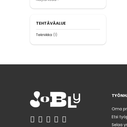
TEHTÄVÄALUE
Tekniikka
(1)
TYÖNHA
Oma prof
Etsi työ
Selaa yr