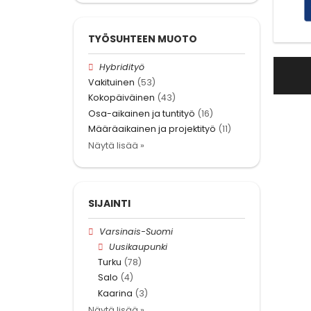
TYÖSUHTEEN MUOTO
Hybridityö
Vakituinen
(53)
Kokopäiväinen
(43)
Osa-aikainen ja tuntityö
(16)
Määräaikainen ja projektityö
(11)
Näytä lisää »
SIJAINTI
Varsinais-Suomi
Uusikaupunki
Turku
(78)
Salo
(4)
Kaarina
(3)
Näytä lisää »