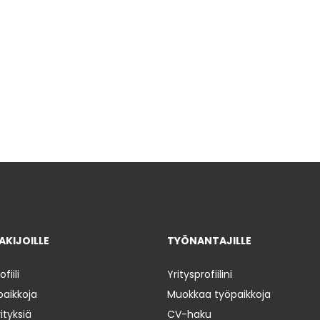
KIJOILLE
TYÖNANTAJILLE
iili
Yritysprofiilini
paikkoja
Muokkaa työpaikkoja
ityksiä
CV-haku