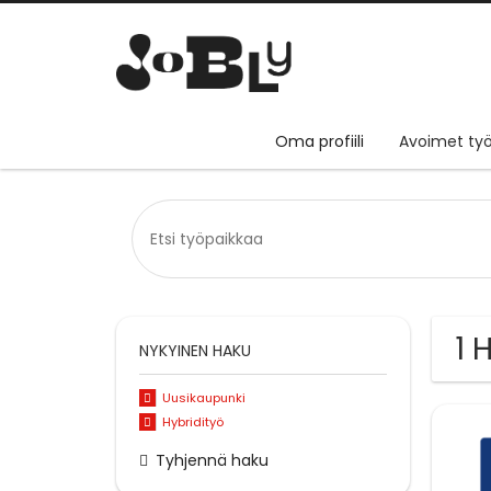
Oma profiili
Avoimet työ
1 
NYKYINEN HAKU
Uusikaupunki
Hybridityö
Tyhjennä haku