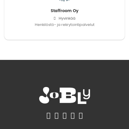
Staffroom Oy
Hyvinkää
Henkilöstö- ja rekrytointipalvelut