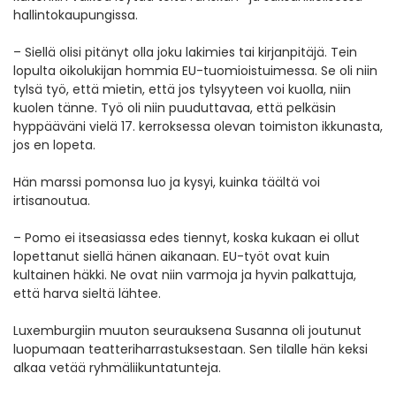
hallintokaupungissa.
– Siellä olisi pitänyt olla joku lakimies tai kirjanpitäjä. Tein
lopulta oikolukijan hommia EU-tuomioistuimessa. Se oli niin
tylsä työ, että mietin, että jos tylsyyteen voi kuolla, niin
kuolen tänne. Työ oli niin puuduttavaa, että pelkäsin
hyppääväni vielä 17. kerroksessa olevan toimiston ikkunasta,
jos en lopeta.
Hän marssi pomonsa luo ja kysyi, kuinka täältä voi
irtisanoutua.
– Pomo ei itseasiassa edes tiennyt, koska kukaan ei ollut
lopettanut siellä hänen aikanaan. EU-työt ovat kuin
kultainen häkki. Ne ovat niin varmoja ja hyvin palkattuja,
että harva sieltä lähtee.
Luxemburgiin muuton seurauksena Susanna oli joutunut
luopumaan teatteriharrastuksestaan. Sen tilalle hän keksi
alkaa vetää ryhmäliikuntatunteja.