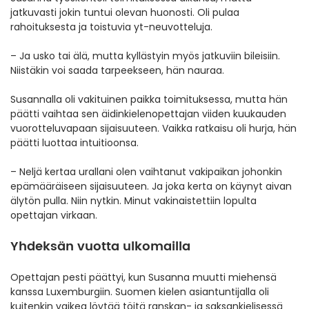
jatkuvasti jokin tuntui olevan huonosti. Oli pulaa
rahoituksesta ja toistuvia yt-neuvotteluja.
– Ja usko tai älä, mutta kyllästyin myös jatkuviin bileisiin.
Niistäkin voi saada tarpeekseen, hän nauraa.
Susannalla oli vakituinen paikka toimituksessa, mutta hän
päätti vaihtaa sen äidinkielenopettajan viiden kuukauden
vuorotteluvapaan sijaisuuteen. Vaikka ratkaisu oli hurja, hän
päätti luottaa intuitioonsa.
– Neljä kertaa urallani olen vaihtanut vakipaikan johonkin
epämääräiseen sijaisuuteen. Ja joka kerta on käynyt aivan
älytön pulla. Niin nytkin. Minut vakinaistettiin lopulta
opettajan virkaan.
Yhdeksän vuotta ulkomailla
Opettajan pesti päättyi, kun Susanna muutti miehensä
kanssa Luxemburgiin. Suomen kielen asiantuntijalla oli
kuitenkin vaikea löytää töitä ranskan- ja saksankielisessä