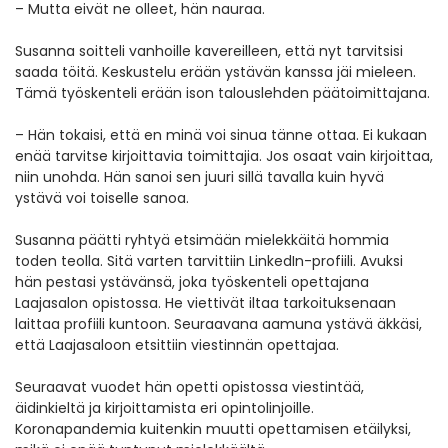
– Mutta eivät ne olleet, hän nauraa.
Susanna soitteli vanhoille kavereilleen, että nyt tarvitsisi
saada töitä. Keskustelu erään ystävän kanssa jäi mieleen.
Tämä työskenteli erään ison talouslehden päätoimittajana.
– Hän tokaisi, että en minä voi sinua tänne ottaa. Ei kukaan
enää tarvitse kirjoittavia toimittajia. Jos osaat vain kirjoittaa,
niin unohda. Hän sanoi sen juuri sillä tavalla kuin hyvä
ystävä voi toiselle sanoa.
Susanna päätti ryhtyä etsimään mielekkäitä hommia
toden teolla. Sitä varten tarvittiin LinkedIn-profiili. Avuksi
hän pestasi ystävänsä, joka työskenteli opettajana
Laajasalon opistossa. He viettivät iltaa tarkoituksenaan
laittaa profiili kuntoon. Seuraavana aamuna ystävä äkkäsi,
että Laajasaloon etsittiin viestinnän opettajaa.
Seuraavat vuodet hän opetti opistossa viestintää,
äidinkieltä ja kirjoittamista eri opintolinjoille.
Koronapandemia kuitenkin muutti opettamisen etäilyksi,