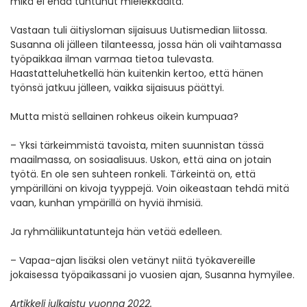
mikä ei enää tuntunut mielekkäältä.
Vastaan tuli äitiysloman sijaisuus Uutismedian liitossa.
Susanna oli jälleen tilanteessa, jossa hän oli vaihtamassa
työpaikkaa ilman varmaa tietoa tulevasta.
Haastatteluhetkellä hän kuitenkin kertoo, että hänen
työnsä jatkuu jälleen, vaikka sijaisuus päättyi.
Mutta mistä sellainen rohkeus oikein kumpuaa?
– Yksi tärkeimmistä tavoista, miten suunnistan tässä
maailmassa, on sosiaalisuus. Uskon, että aina on jotain
työtä. En ole sen suhteen ronkeli. Tärkeintä on, että
ympärilläni on kivoja tyyppejä. Voin oikeastaan tehdä mitä
vaan, kunhan ympärillä on hyviä ihmisiä.
Ja ryhmäliikuntatunteja hän vetää edelleen.
– Vapaa-ajan lisäksi olen vetänyt niitä työkavereille
jokaisessa työpaikassani jo vuosien ajan, Susanna hymyilee.
Artikkeli julkaistu vuonna 2022.