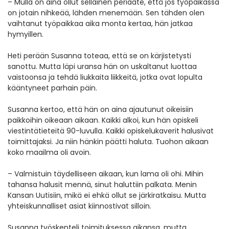
– Mulla on aina ollut sellainen periaate, että jos työpaikassa
on jotain nihkeää, lähden menemään. Sen tähden olen
vaihtanut työpaikkaa aika monta kertaa, hän jatkaa
hymyillen.
Heti perään Susanna toteaa, että se on kärjistetysti
sanottu. Mutta läpi uransa hän on uskaltanut luottaa
vaistoonsa ja tehdä liukkaita liikkeitä, jotka ovat lopulta
kääntyneet parhain päin.
Susanna kertoo, että hän on aina ajautunut oikeisiin
paikkoihin oikeaan aikaan. Kaikki alkoi, kun hän opiskeli
viestintätieteitä 90-luvulla. Kaikki opiskelukaverit halusivat
toimittajaksi. Ja niin hänkin päätti haluta. Tuohon aikaan
koko maailma oli avoin.
– Valmistuin täydelliseen aikaan, kun lama oli ohi. Mihin
tahansa halusit mennä, sinut haluttiin palkata. Menin
Kansan Uutisiin, mikä ei ehkä ollut se järkiratkaisu. Mutta
yhteiskunnalliset asiat kiinnostivat silloin.
Susanna työskenteli toimituksessa aikansa, mutta