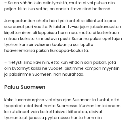
– Se on vähän kuin esiintymistä, mutta ei voi puhua niin
paljon. Niitä kun vetää, on onnistuttava siinä hetkessä.
Jumppatuntien ohella hän työskenteli sisällöntuottajana
seuraavat pari vuotta. Erilaisten tv-sarjojen jaksokuvausten
kirjoittaminen oli leppoisaa hommaa, mutta ei kuitenkaan
mikään kaikista kiinnostavin pesti. Susanna palasi opettajan
työhön kansainväliseen kouluun ja sai lopulta
haaveilemansa paikan Eurooppa-koulusta.
– Tietysti siinä kävi niin, että kun vihdoin sain paikan, jota
olin kytännyt kaikki ne vuodet, pistimme kämpän myyntiin
ja palasimme Suomeen, hän naurahtaa.
Paluu Suomeen
Koko Luxemburgissa vietetyn ajan Susannasta tuntui, että
työpaikat odottivat häntä Suomessa. Kunhan lentokoneen
laskutelineet vain koskettaisivat kiitorataa, olisivat
työnantajat jonossa pyytämässä häntä hommiin.