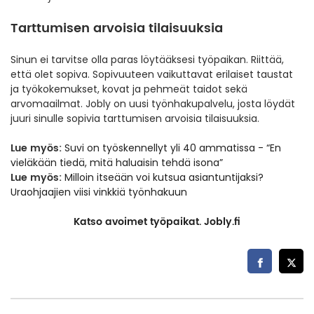
Tarttumisen arvoisia tilaisuuksia
Sinun ei tarvitse olla paras löytääksesi työpaikan. Riittää,
että olet sopiva. Sopivuuteen vaikuttavat erilaiset taustat
ja työkokemukset, kovat ja pehmeät taidot sekä
arvomaailmat. Jobly on uusi työnhakupalvelu, josta löydät
juuri sinulle sopivia tarttumisen arvoisia tilaisuuksia.
Lue myös:
Suvi on työskennellyt yli 40 ammatissa - “En
vieläkään tiedä, mitä haluaisin tehdä isona”
Lue myös:
Milloin itseään voi kutsua asiantuntijaksi?
Uraohjaajien viisi vinkkiä työnhakuun
Katso avoimet työpaikat.
Jobly.fi