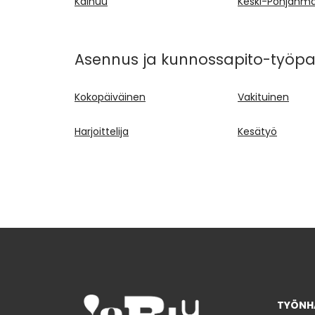
Kainuu
Keski-Pohjanm
Asennus ja kunnossapito-työpai
Kokopäiväinen
Vakituinen
Harjoittelija
Kesätyö
TYÖNHA