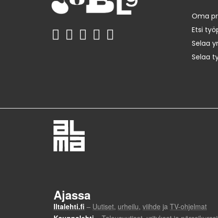
Oma prof
Etsi työ
Selaa yr
Selaa t