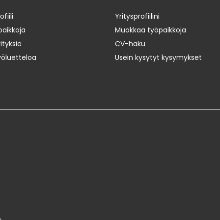
iili
Yritysprofiilini
paikkoja
Muokkaa työpaikkoja
ityksiä
CV-haku
yöluetteloa
Usein kysytyt kysymykset