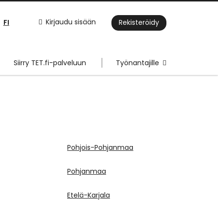
FI
Kirjaudu sisään
Rekisteröidy
Siirry TET.fi-palveluun
Työnantajille
Pohjois-Pohjanmaa
Pohjanmaa
Etelä-Karjala