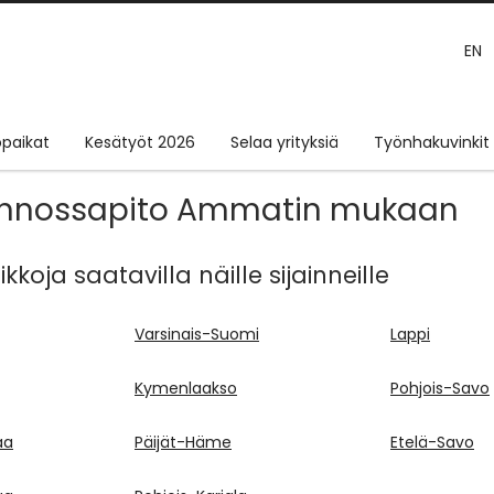
EN
paikat
Kesätyöt 2026
Selaa yrityksiä
Työnhakuvinkit
kunnossapito Ammatin mukaan
oja saatavilla näille sijainneille
Varsinais-Suomi
Lappi
Kymenlaakso
Pohjois-Savo
aa
Päijät-Häme
Etelä-Savo