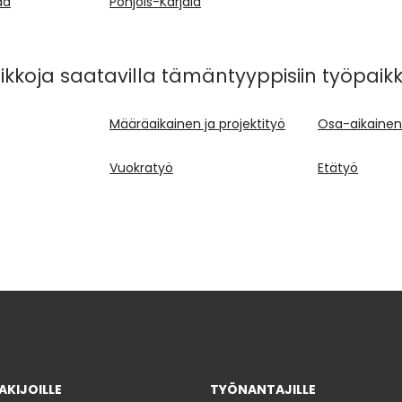
aa
Pohjois-Karjala
kkoja saatavilla tämäntyyppisiin työpaikk
Määräaikainen ja projektityö
Osa-aikainen 
Vuokratyö
Etätyö
KIJOILLE
TYÖNANTAJILLE