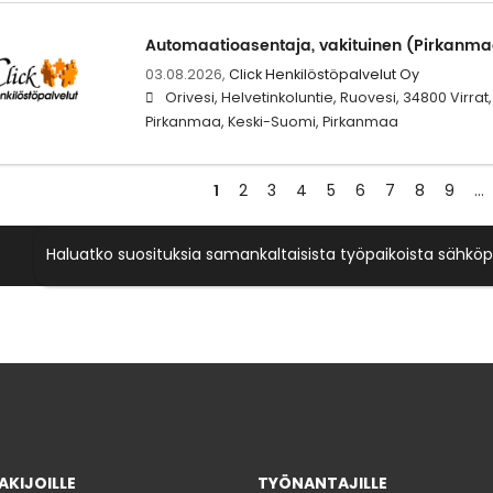
Automaatioasentaja, vakituinen (Pirkanma
03.08.2026,
Click Henkilöstöpalvelut Oy
Orivesi, Helvetinkoluntie, Ruovesi, 34800 Virrat
Pirkanmaa, Keski-Suomi, Pirkanmaa
1
2
3
4
5
6
7
8
9
…
Haluatko suosituksia samankaltaisista työpaikoista sähköp
KIJOILLE
TYÖNANTAJILLE