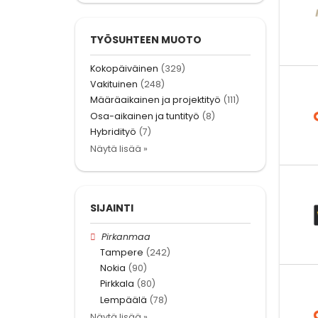
TYÖSUHTEEN MUOTO
Kokopäiväinen
(329)
Vakituinen
(248)
Määräaikainen ja projektityö
(111)
Osa-aikainen ja tuntityö
(8)
Hybridityö
(7)
Näytä lisää »
SIJAINTI
Pirkanmaa
Tampere
(242)
Nokia
(90)
Pirkkala
(80)
Lempäälä
(78)
Näytä lisää »