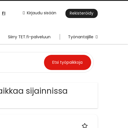
FI
Kirjaudu sisään
Rekisteröidy
Siirry TET.fi-palveluun
Työnantajille
ikkaa sijainnissa