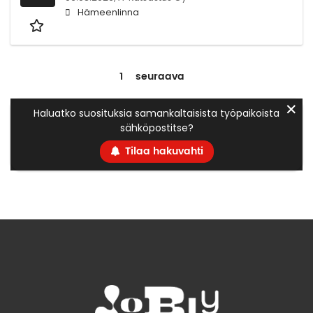
Hämeenlinna
1
seuraava
✕
Haluatko suosituksia samankaltaisista työpaikoista
sähköpostitse?
Tilaa hakuvahti