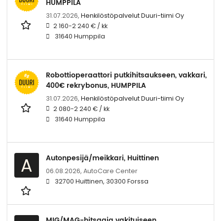
HUMPPILA
31.07.2026,
Henkilöstöpalvelut Duuri-tiimi Oy
2 160-2 240 € / kk
31640 Humppila
Robottioperaattori putkihitsaukseen, vakkari,
400€ rekrybonus, HUMPPILA
31.07.2026,
Henkilöstöpalvelut Duuri-tiimi Oy
2 080-2 240 € / kk
31640 Humppila
Autonpesijä/meikkari, Huittinen
A
06.08.2026,
AutoCare Center
32700 Huittinen, 30300 Forssa
MIG/MAG-hitsaaja vakituiseen