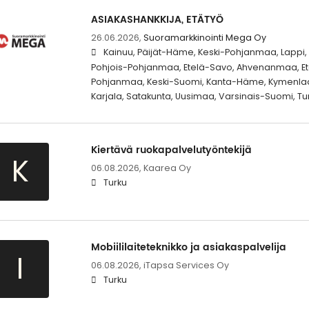
ASIAKASHANKKIJA, ETÄTYÖ
26.06.2026,
Suoramarkkinointi Mega Oy
Kainuu, Päijät-Häme, Keski-Pohjanmaa, Lappi
Pohjois-Pohjanmaa, Etelä-Savo, Ahvenanmaa, Ete
Pohjanmaa, Keski-Suomi, Kanta-Häme, Kymenlaak
Karjala, Satakunta, Uusimaa, Varsinais-Suomi, Tur
Kiertävä ruokapalvelutyöntekijä
K
06.08.2026,
Kaarea Oy
Turku
Mobiililaiteteknikko ja asiakaspalvelija
I
06.08.2026,
iTapsa Services Oy
Turku