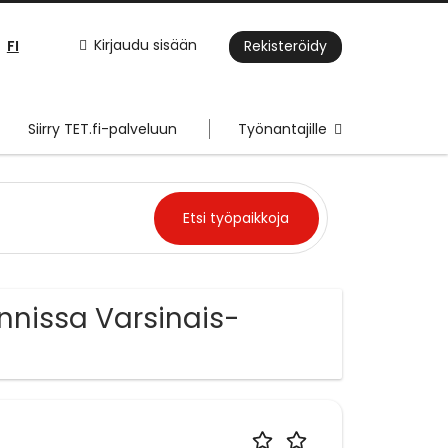
FI
Kirjaudu sisään
Rekisteröidy
Siirry TET.fi-palveluun
Työnantajille
nnissa Varsinais-