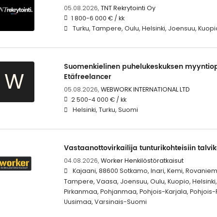
05.08.2026,
TNT Rekrytointi Oy
1 800-6 000 € / kk
Turku, Tampere, Oulu, Helsinki, Joensuu, Kuopi
Suomenkielinen puhelukeskuksen myyntiop
W
Etäfreelancer
05.08.2026,
WEBWORK INTERNATIONAL LTD
2 500-4 000 € / kk
Helsinki, Turku, Suomi
Vastaanottovirkailija tunturikohteisiin talvi
04.08.2026,
Worker Henkilöstöratkaisut
Kajaani, 88600 Sotkamo, Inari, Kemi, Rovaniem
Tampere, Vaasa, Joensuu, Oulu, Kuopio, Helsinki, 
Pirkanmaa, Pohjanmaa, Pohjois-Karjala, Pohjois
Uusimaa, Varsinais-Suomi