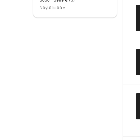
5000 - 5999 €
(3)
Näytä lisää »