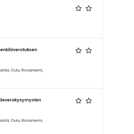
henkilöverotuksen
ranta, Oulu, Rovaniemi,
ähdeverokysymysten
ranta, Oulu, Rovaniemi,