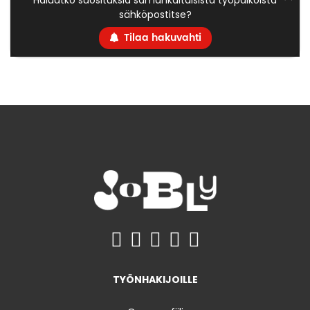
Haluatko suosituksia samankaltaisista työpaikoista
sähköpostitse?
Tilaa hakuvahti
TYÖNHAKIJOILLE