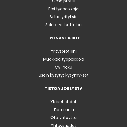
Oma profiili
Etsi työpaikkoja
Selaa yrityksiä
Selaa työluetteloa
TYÖNANTAJILLE
Yritysprofiilini
Muokkaa työpaikkoja
CV-haku
Usein kysytyt kysymykset
TIETOA JOBLYSTA
Yleiset ehdot
Tietosuoja
Ota yhteyttä
Yhteystiedot