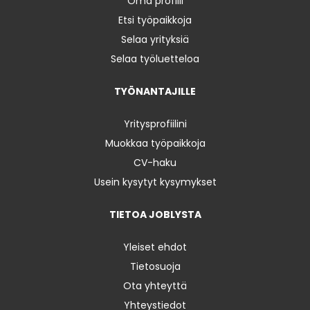
Oma profiili
Etsi työpaikkoja
Selaa yrityksiä
Selaa työluetteloa
TYÖNANTAJILLE
Yritysprofiilini
Muokkaa työpaikkoja
CV-haku
Usein kysytyt kysymykset
TIETOA JOBLYSTA
Yleiset ehdot
Tietosuoja
Ota yhteyttä
Yhteystiedot