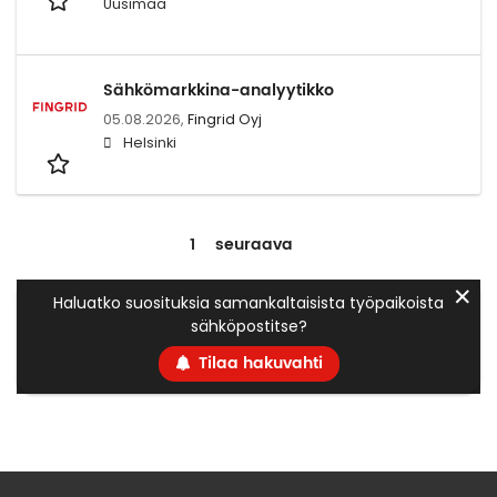
Uusimaa
Sähkömarkkina-analyytikko
05.08.2026,
Fingrid Oyj
Helsinki
1
seuraava
✕
Haluatko suosituksia samankaltaisista työpaikoista
sähköpostitse?
Tilaa hakuvahti