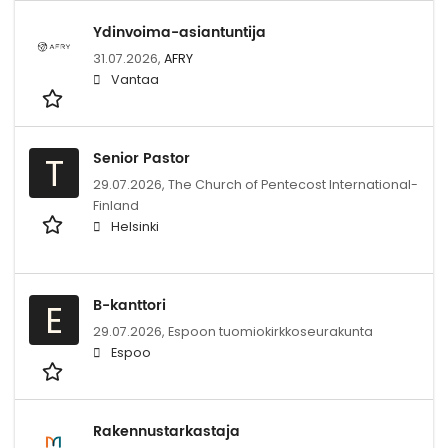
Ydinvoima-asiantuntija
31.07.2026,
AFRY
Vantaa
Senior Pastor
T
29.07.2026,
The Church of Pentecost International-
Finland
Helsinki
B-kanttori
E
29.07.2026,
Espoon tuomiokirkkoseurakunta
Espoo
Rakennustarkastaja