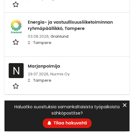
Energia- ja vastuullisuusliiketoiminnan
ryhmäpäällikkö, Tampere
03.08.2026,
Granlund
Tampere
Marjanpoimija
N
29.07.2026,
Nurmix Oy
Tampere
✕
Haluatko suosituksia samankaltaisista työpaikoista
sähköpostitse?
Tilaa hakuvahti