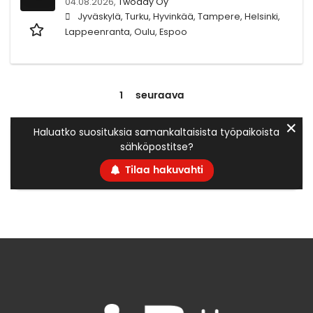
04.08.2026,
Twoday Oy
Jyväskylä, Turku, Hyvinkää, Tampere, Helsinki,
Lappeenranta, Oulu, Espoo
1
seuraava
✕
Haluatko suosituksia samankaltaisista työpaikoista
sähköpostitse?
Tilaa hakuvahti