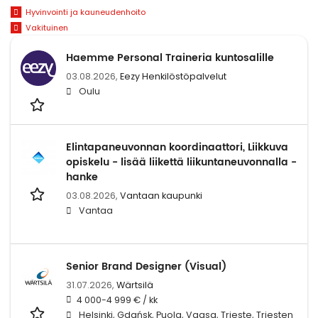
Hyvinvointi ja kauneudenhoito
Vakituinen
Haemme Personal Traineria kuntosalille
03.08.2026,
Eezy Henkilöstöpalvelut
Oulu
Elintapaneuvonnan koordinaattori, Liikkuva
opiskelu - lisää liikettä liikuntaneuvonnalla -
hanke
03.08.2026,
Vantaan kaupunki
Vantaa
Senior Brand Designer (Visual)
31.07.2026,
Wärtsilä
4 000-4 999 € / kk
Helsinki, Gdańsk, Puola, Vaasa, Trieste, Triesten