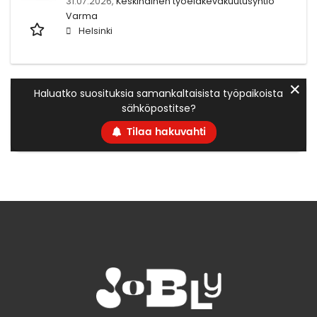
31.07.2026,
Keskinäinen työeläkevakuutusyhtiö
Varma
Helsinki
✕
Haluatko suosituksia samankaltaisista työpaikoista
sähköpostitse?
Tilaa hakuvahti