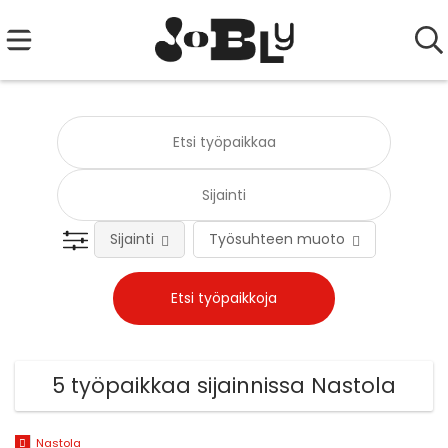
Sijainti
Työsuhteen muoto
Tehtä
5 työpaikkaa sijainnissa Nastola
Nastola