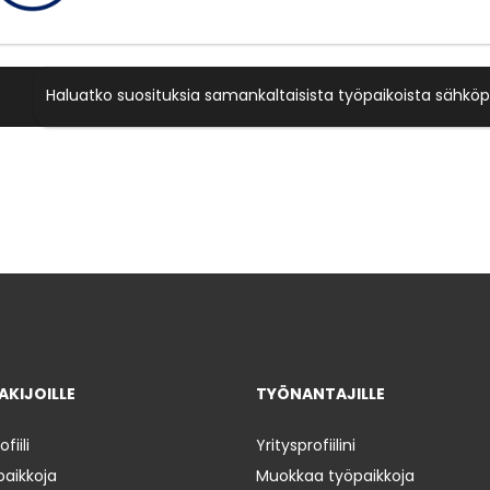
Haluatko suosituksia samankaltaisista työpaikoista sähköp
KIJOILLE
TYÖNANTAJILLE
iili
Yritysprofiilini
paikkoja
Muokkaa työpaikkoja