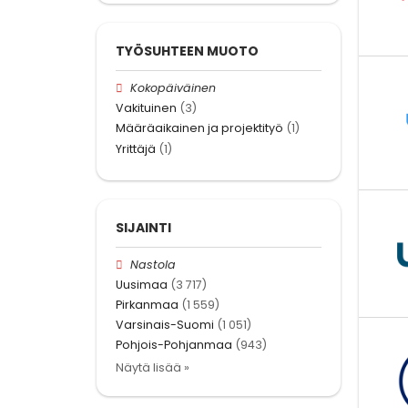
TYÖSUHTEEN MUOTO
Kokopäiväinen
Vakituinen
(3)
Määräaikainen ja projektityö
(1)
Yrittäjä
(1)
SIJAINTI
Nastola
Uusimaa
(3 717)
Pirkanmaa
(1 559)
Varsinais-Suomi
(1 051)
Pohjois-Pohjanmaa
(943)
Näytä lisää »