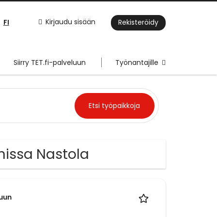
FI
Kirjaudu sisään
Rekisteröidy
Siirry TET.fi-palveluun
Työnantajille
nissa Nastola
luun