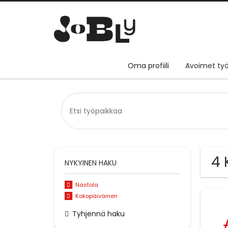
Oma profiili
Avoimet työ
4 
NYKYINEN HAKU
Nastola
Kokopäiväinen
Tyhjennä haku