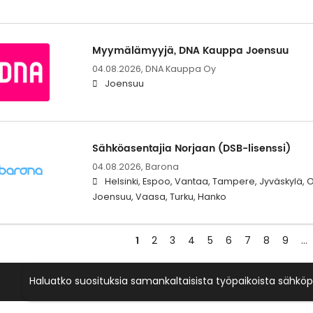
Myymälämyyjä, DNA Kauppa Joensuu
04.08.2026,
DNA Kauppa Oy
Joensuu
Sähköasentajia Norjaan (DSB-lisenssi)
04.08.2026,
Barona
Helsinki, Espoo, Vantaa, Tampere, Jyväskylä, 
Joensuu, Vaasa, Turku, Hanko
1
2
3
4
5
6
7
8
9
…
Haluatko suosituksia samankaltaisista työpaikoista sähköp