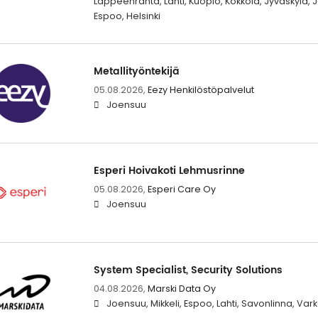
Lappeenranta, Lahti, Kuopio, Kokkola, Jyväskylä,
Espoo, Helsinki
Metallityöntekijä
05.08.2026,
Eezy Henkilöstöpalvelut
Joensuu
Esperi Hoivakoti Lehmusrinne
05.08.2026,
Esperi Care Oy
Joensuu
System Specialist, Security Solutions
04.08.2026,
Marski Data Oy
Joensuu, Mikkeli, Espoo, Lahti, Savonlinna, Var