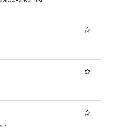
 Joensuu, Hämeenlinna,
kaus