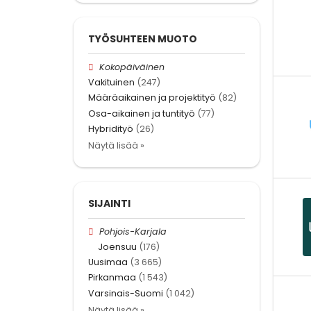
TYÖSUHTEEN MUOTO
Kokopäiväinen
Vakituinen
(247)
Määräaikainen ja projektityö
(82)
Osa-aikainen ja tuntityö
(77)
Hybridityö
(26)
Näytä lisää »
SIJAINTI
Pohjois-Karjala
Joensuu
(176)
Uusimaa
(3 665)
Pirkanmaa
(1 543)
Varsinais-Suomi
(1 042)
Näytä lisää »