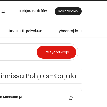
FI
Kirjaudu sisään
Rekisteröidy
Siirry TET.fi-palveluun
Työnantajille
innissa Pohjois-Karjala
 Mikkeliin ja