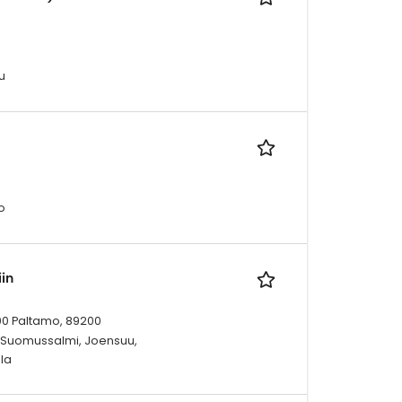
u
o
in
00 Paltamo, 89200
0 Suomussalmi, Joensuu,
la