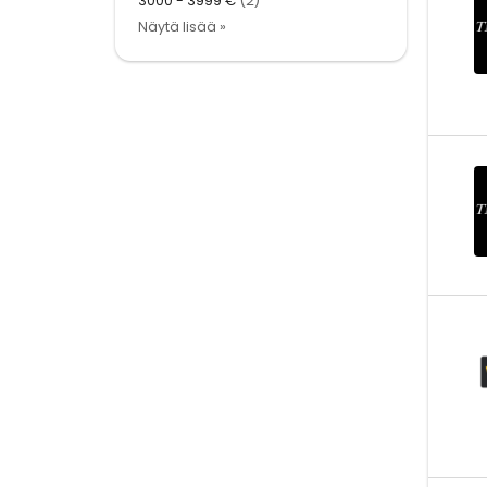
3000 - 3999 €
(2)
Näytä lisää »