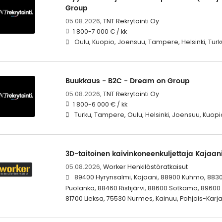
Group
05.08.2026,
TNT Rekrytointi Oy
1 800-7 000 € / kk
Oulu, Kuopio, Joensuu, Tampere, Helsinki, Turk
Buukkaus - B2C - Dream on Group
05.08.2026,
TNT Rekrytointi Oy
1 800-6 000 € / kk
Turku, Tampere, Oulu, Helsinki, Joensuu, Kuopi
3D-taitoinen kaivinkoneenkuljettaja Kajaani
05.08.2026,
Worker Henkilöstöratkaisut
89400 Hyrynsalmi, Kajaani, 88900 Kuhmo, 883
Puolanka, 88460 Ristijärvi, 88600 Sotkamo, 8960
81700 Lieksa, 75530 Nurmes, Kainuu, Pohjois-Karja