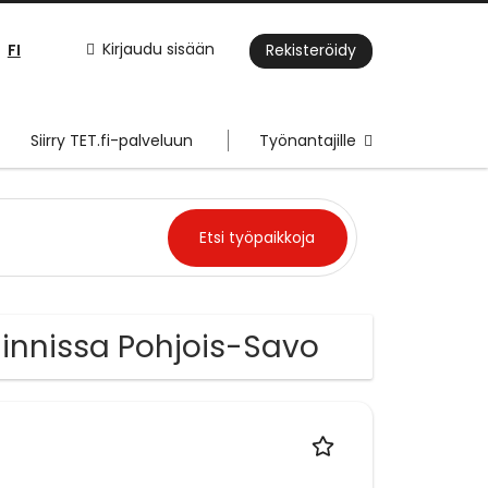
FI
Kirjaudu sisään
Rekisteröidy
Siirry TET.fi-palveluun
Työnantajille
ainnissa Pohjois-Savo