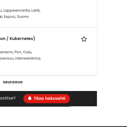
, Lappeenranta, Lahti,
ki, Espoo, Suomi
hon / Kubernetes)
niemi, Pori, Oulu,
 Joensuu, Hämeenlinna,
seuraava
Tilaa hakuvahti
ostitse?