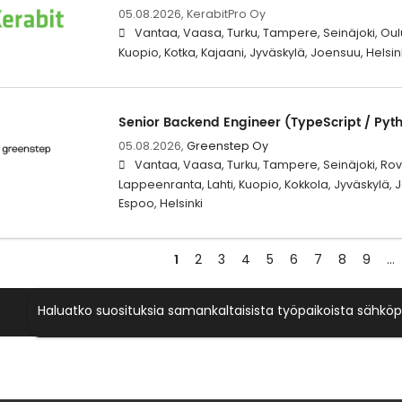
05.08.2026,
KerabitPro Oy
Vantaa, Vaasa, Turku, Tampere, Seinäjoki, Oulu
Kuopio, Kotka, Kajaani, Jyväskylä, Joensuu, Helsin
Senior Backend Engineer (TypeScript / Pyt
05.08.2026,
Greenstep Oy
Vantaa, Vaasa, Turku, Tampere, Seinäjoki, Rova
Lappeenranta, Lahti, Kuopio, Kokkola, Jyväskylä,
Espoo, Helsinki
1
2
3
4
5
6
7
8
9
…
Haluatko suosituksia samankaltaisista työpaikoista sähköp