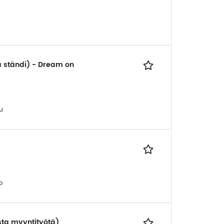
a ständi) - Dream on
u
o
sta myyntityötä)