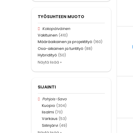
TYÖSUHTEEN MUOTO
Kokopäiväinen
Vakituinen
(410)
Määräaikainen ja projektityö
(160)
Osa-aikainen ja tuntityö
(88)
Hybridityö
(50)
Näytä lisää »
SIJAINTI
Pohjois-Savo
Kuopio
(304)
Iisalmi
(70)
Varkaus
(53)
Siilinjärvi
(49)
Näytä lisää »