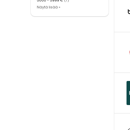
5000 - 5999 €
(7)
Näytä lisää »