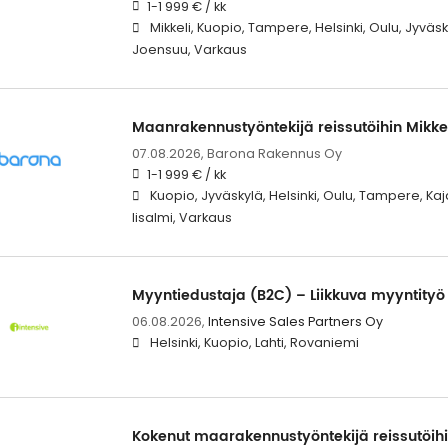
1-1 999 € / kk
Mikkeli, Kuopio, Tampere, Helsinki, Oulu, Jyväs
Joensuu, Varkaus
Maanrakennustyöntekijä reissutöihin Mikke
07.08.2026,
Barona Rakennus Oy
1-1 999 € / kk
Kuopio, Jyväskylä, Helsinki, Oulu, Tampere, Kaj
Iisalmi, Varkaus
Myyntiedustaja (B2C) – Liikkuva myyntityö
06.08.2026,
Intensive Sales Partners Oy
Helsinki, Kuopio, Lahti, Rovaniemi
Kokenut maarakennustyöntekijä reissutöihin