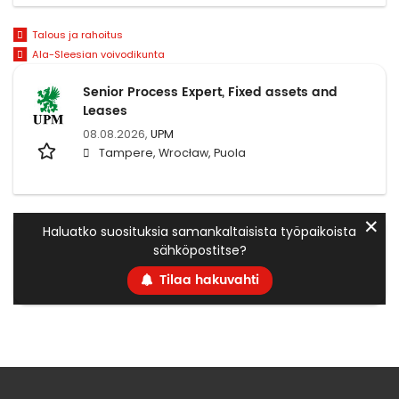
Talous ja rahoitus
Ala-Sleesian voivodikunta
Senior Process Expert, Fixed assets and
Leases
08.08.2026,
UPM
Tampere, Wrocław, Puola
✕
Haluatko suosituksia samankaltaisista työpaikoista
sähköpostitse?
Tilaa hakuvahti