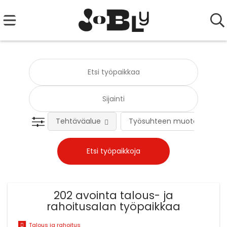
Tehtäväalue
Työsuhteen muoto
202 avointa talous- ja
rahoitusalan työpaikkaa
Talous ja rahoitus