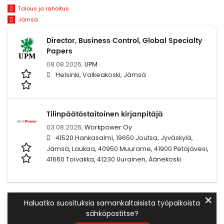
Talous ja rahoitus
Jämsä
Director, Business Control, Global Specialty
Papers
08.08.2026,
UPM
Helsinki, Valkeakoski, Jämsä
Tilinpäätöstaitoinen kirjanpitäjä
03.08.2026,
Workpower Oy
41520 Hankasalmi, 19650 Joutsa, Jyväskylä,
Jämsä, Laukaa, 40950 Muurame, 41900 Petäjävesi,
41660 Toivakka, 41230 Uurainen, Äänekoski
✕
Haluatko suosituksia samankaltaisista työpaikoista
sähköpostitse?