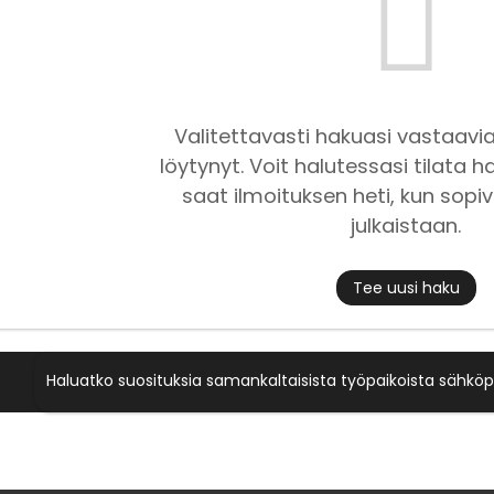
Valitettavasti hakuasi vastaavia
löytynyt. Voit halutessasi tilata ha
saat ilmoituksen heti, kun sopiv
julkaistaan.
Tee uusi haku
Haluatko suosituksia samankaltaisista työpaikoista sähköp