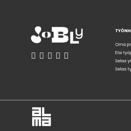
TYÖNHA
Oma prof
Etsi työ
Selaa yr
Selaa t