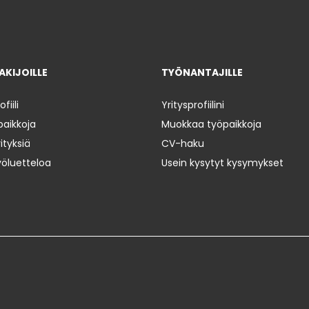
KIJOILLE
TYÖNANTAJILLE
iili
Yritysprofiilini
paikkoja
Muokkaa työpaikkoja
ityksiä
CV-haku
yöluetteloa
Usein kysytyt kysymykset