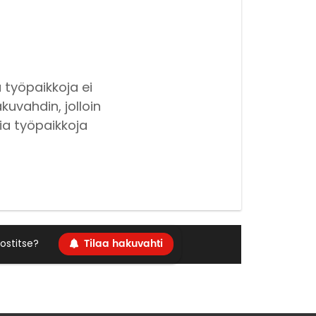
 työpaikkoja ei
kuvahdin, jolloin
ia työpaikkoja
Tilaa hakuvahti
ostitse?