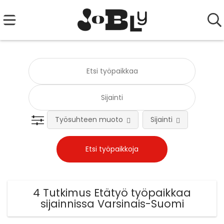
Työsuhteen muoto
Sijainti
Tehtä
4 Tutkimus Etätyö työpaikkaa
sijainnissa Varsinais-Suomi