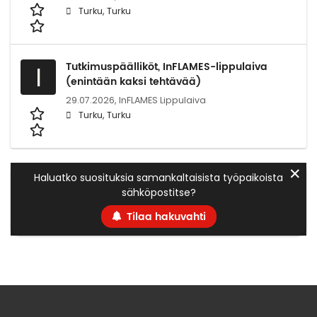
Turku, Turku
Tutkimuspäälliköt, InFLAMES-lippulaiva
I
(enintään kaksi tehtävää)
29.07.2026,
InFLAMES Lippulaiva
Turku, Turku
✕
Haluatko suosituksia samankaltaisista työpaikoista
sähköpostitse?
Tilaa hakuvahti