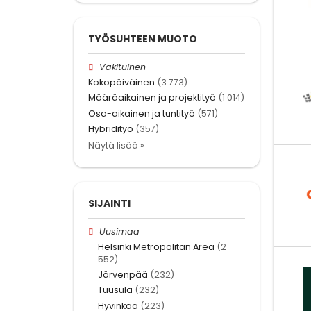
TYÖSUHTEEN MUOTO
Vakituinen
Kokopäiväinen
(3 773)
Määräaikainen ja projektityö
(1 014)
Osa-aikainen ja tuntityö
(571)
Hybridityö
(357)
Näytä lisää »
SIJAINTI
Uusimaa
Helsinki Metropolitan Area
(2
552)
Järvenpää
(232)
Tuusula
(232)
Hyvinkää
(223)