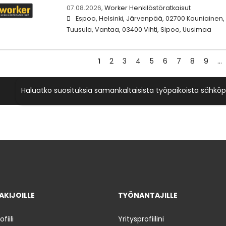
07.08.2026,
Worker Henkilöstöratkaisut
Espoo, Helsinki, Järvenpää, 02700 Kauniainen,
Tuusula, Vantaa, 03400 Vihti, Sipoo, Uusimaa
1
2
3
4
5
6
7
8
9
…
Haluatko suosituksia samankaltaisista työpaikoista sähköp
KIJOILLE
TYÖNANTAJILLE
iili
Yritysprofiilini