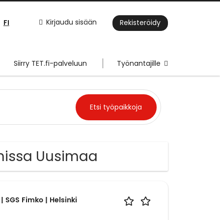
FI
Kirjaudu sisään
Rekisteröidy
Siirry TET.fi-palveluun
Työnantajille
nnissa Uusimaa
| SGS Fimko | Helsinki