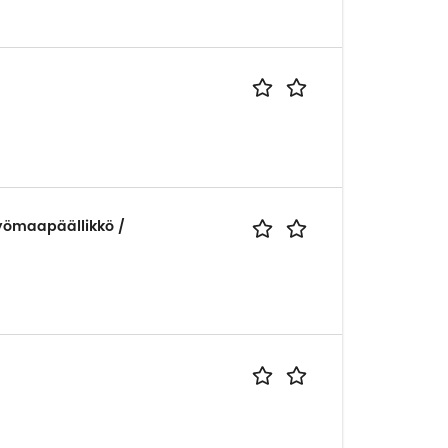
yömaapäällikkö /