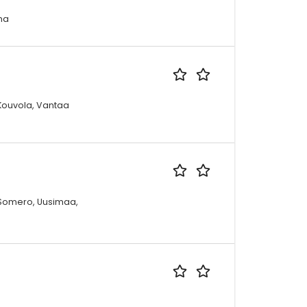
ma
 Kouvola, Vantaa
0 Somero, Uusimaa,