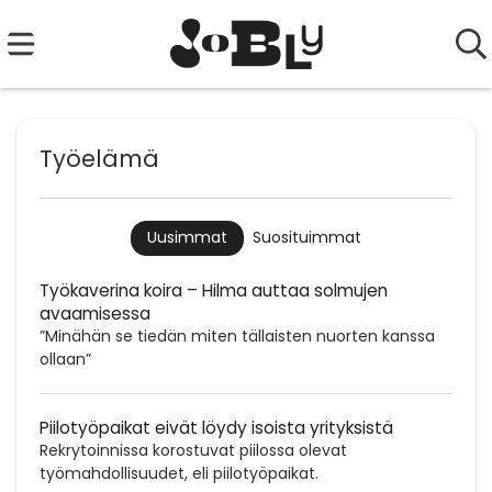
Työelämä
Suosituimmat
Uusimmat
Työkaverina koira – Hilma auttaa solmujen
avaamisessa
”Minähän se tiedän miten tällaisten nuorten kanssa
ollaan”
Piilotyöpaikat eivät löydy isoista yrityksistä
Rekrytoinnissa korostuvat piilossa olevat
työmahdollisuudet, eli piilotyöpaikat.