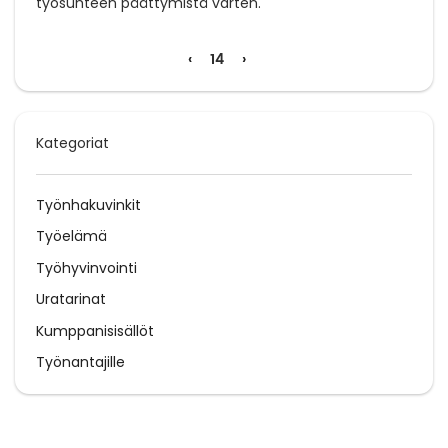
työsuhteen päättymistä varten.
‹
14
›
Kategoriat
Työnhakuvinkit
Työelämä
Työhyvinvointi
Uratarinat
Kumppanisisällöt
Työnantajille