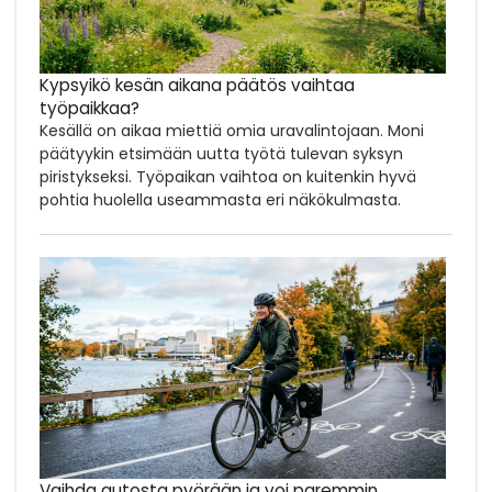
Kypsyikö kesän aikana päätös vaihtaa
työpaikkaa?
Kesällä on aikaa miettiä omia uravalintojaan. Moni
päätyykin etsimään uutta työtä tulevan syksyn
piristykseksi. Työpaikan vaihtoa on kuitenkin hyvä
pohtia huolella useammasta eri näkökulmasta.
Vaihda autosta pyörään ja voi paremmin