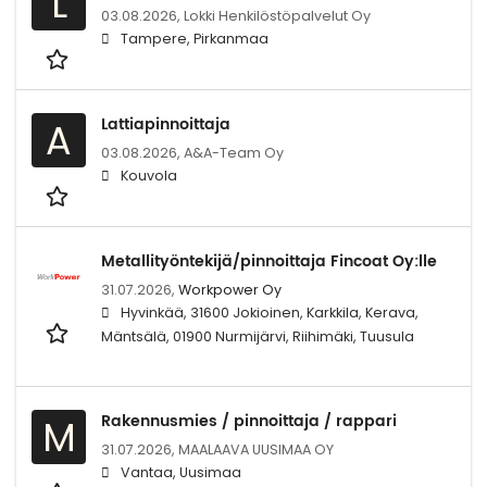
L
03.08.2026,
Lokki Henkilöstöpalvelut Oy
Tampere, Pirkanmaa
Lattiapinnoittaja
A
03.08.2026,
A&A-Team Oy
Kouvola
Metallityöntekijä/pinnoittaja Fincoat Oy:lle
31.07.2026,
Workpower Oy
Hyvinkää, 31600 Jokioinen, Karkkila, Kerava,
Mäntsälä, 01900 Nurmijärvi, Riihimäki, Tuusula
Rakennusmies / pinnoittaja / rappari
M
31.07.2026,
MAALAAVA UUSIMAA OY
Vantaa, Uusimaa