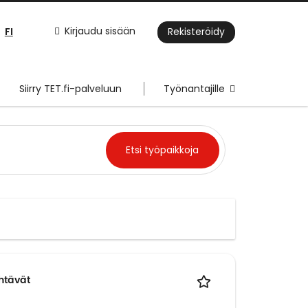
FI
Kirjaudu sisään
Rekisteröidy
Siirry TET.fi-palveluun
Työnantajille
ehtävät