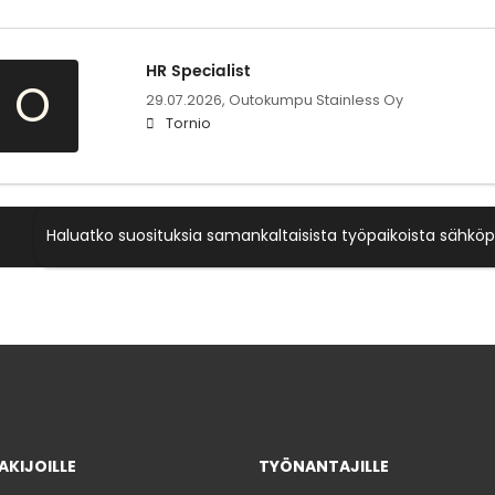
HR Specialist
O
29.07.2026,
Outokumpu Stainless Oy
Tornio
Haluatko suosituksia samankaltaisista työpaikoista sähköp
KIJOILLE
TYÖNANTAJILLE