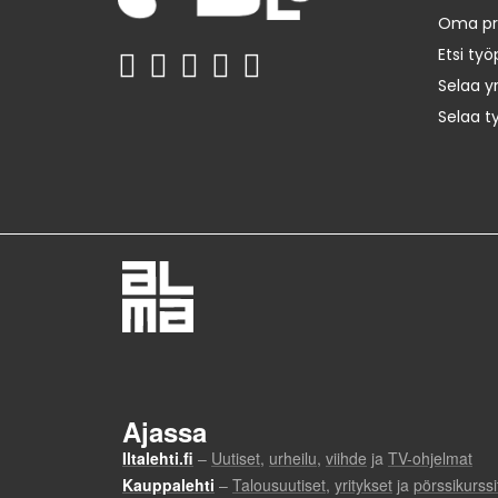
Oma prof
Etsi työ
Selaa yr
Selaa t