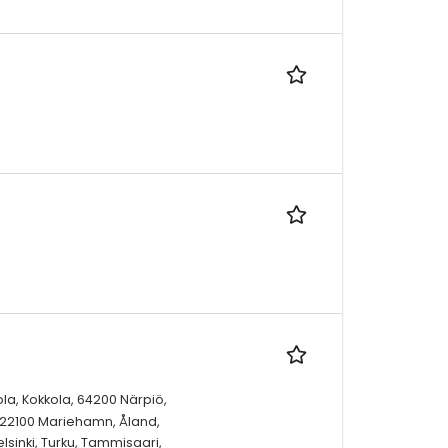
ola, Kokkola, 64200 Närpiö,
 22100 Mariehamn, Åland,
sinki, Turku, Tammisaari,