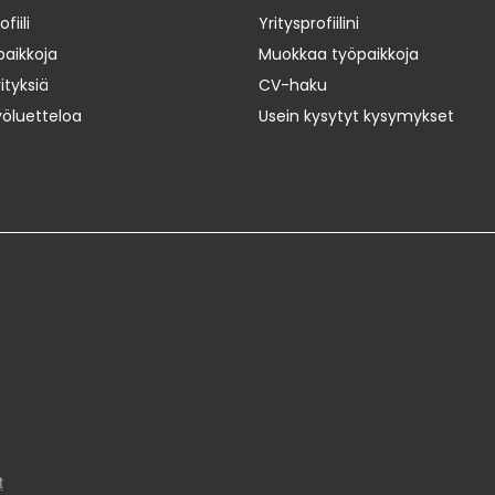
iili
Yritysprofiilini
paikkoja
Muokkaa työpaikkoja
ityksiä
CV-haku
yöluetteloa
Usein kysytyt kysymykset