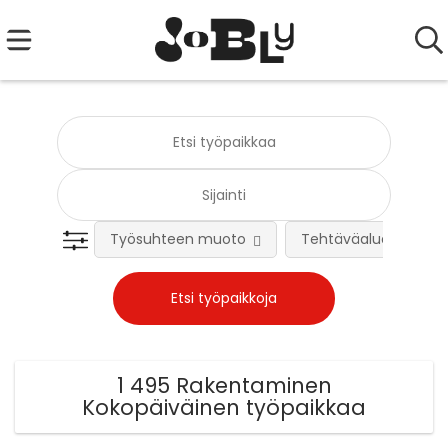
Työsuhteen muoto
Tehtäväalue
1 495 Rakentaminen
Kokopäiväinen työpaikkaa