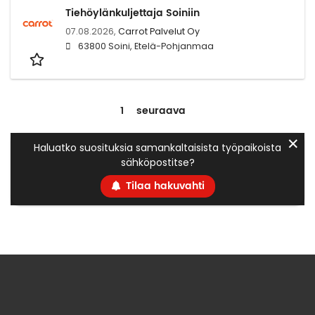
Tiehöylänkuljettaja Soiniin
07.08.2026,
Carrot Palvelut Oy
63800 Soini, Etelä-Pohjanmaa
1
seuraava
✕
Haluatko suosituksia samankaltaisista työpaikoista
sähköpostitse?
Tilaa hakuvahti