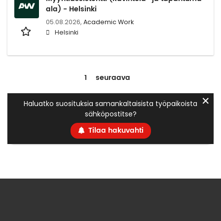
ala) - Helsinki
05.08.2026,
Academic Work
Helsinki
1
seuraava
✕
Haluatko suosituksia samankaltaisista työpaikoista
sähköpostitse?
Tilaa hakuvahti