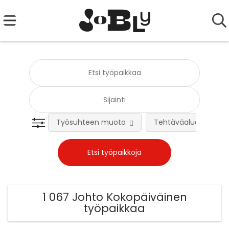
Työsuhteen muoto
Tehtäväalue
1 067 Johto Kokopäiväinen
työpaikkaa