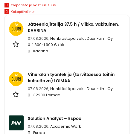
Ympäristö ja vastuullisuus
Kokopäiväinen
Jätteenlajittelija 37,5 h / viikko, vakituinen,
KAARINA
07.08.2026,
Henkilöstöpalvelut Duuri-tiimi Oy
1 800-1 900 € / kk
Kaarina
Viheralan työntekijä (tarvittaessa töihin
kutsuttava) LOIMAA
07.08.2026,
Henkilöstöpalvelut Duuri-tiimi Oy
32200 Loimaa
Solution Analyst – Espoo
07.08.2026,
Academic Work
Espoo