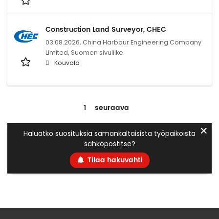
Construction Land Surveyor, CHEC
03.08.2026,
China Harbour Engineering Company
Limited, Suomen sivuliike
Kouvola
1
seuraava
✕
Haluatko suosituksia samankaltaisista työpaikoista
sähköpostitse?
Tilaa hakuvahti