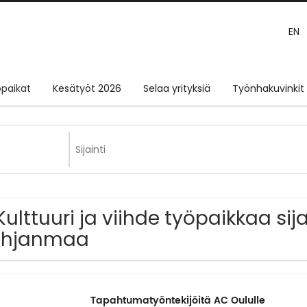
EN
paikat
Kesätyöt 2026
Selaa yrityksiä
Työnhakuvinkit
Kulttuuri ja viihde työpaikkaa sij
ohjanmaa
Tapahtumatyöntekijöitä AC Oululle