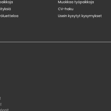
paikkoja
Muokkaa työpaikkoja
ityksiä
CV-haku
yöluetteloa
Usein kysytyt kysymykset