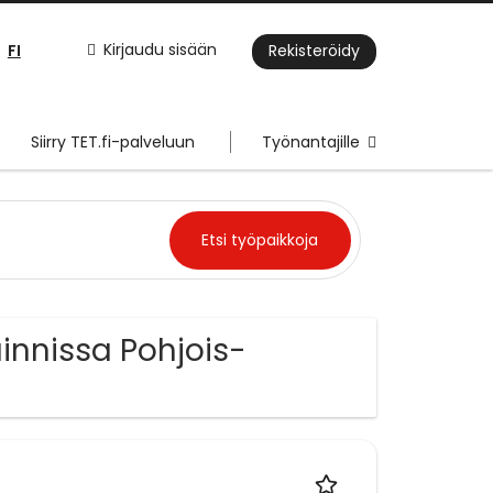
FI
Kirjaudu sisään
Rekisteröidy
Siirry TET.fi-palveluun
Työnantajille
ainnissa Pohjois-