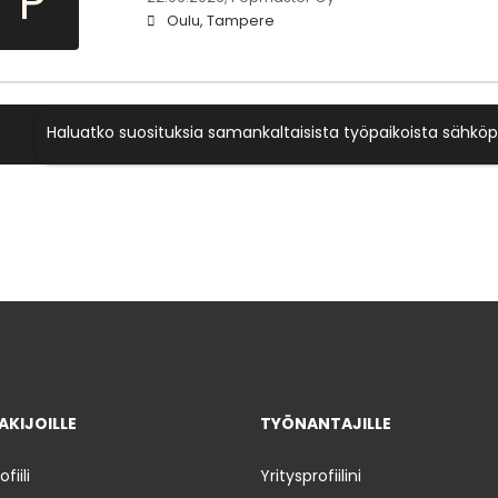
P
Oulu, Tampere
Haluatko suosituksia samankaltaisista työpaikoista sähköp
KIJOILLE
TYÖNANTAJILLE
iili
Yritysprofiilini