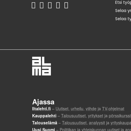
Etsi työ
Selaa yr
Selaa t