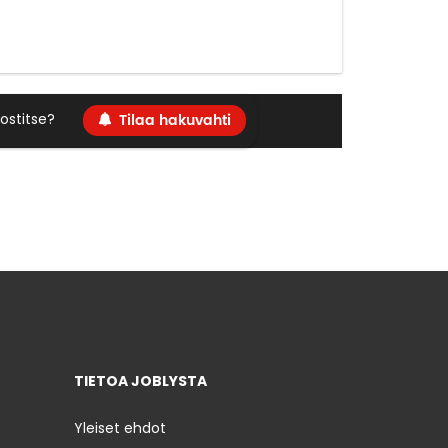
Tilaa hakuvahti
ostitse?
TIETOA JOBLYSTA
Yleiset ehdot