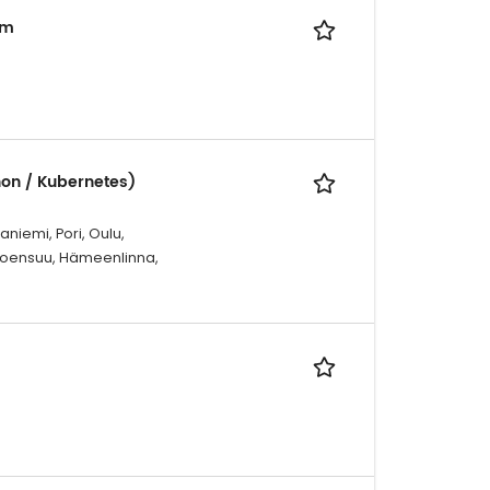
am
hon / Kubernetes)
niemi, Pori, Oulu,
 Joensuu, Hämeenlinna,