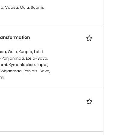
pio, Vaasa, Oulu, Suomi,
ransformation
a, Oulu, Kuopio, Lahti,
elä-Pohjanmaa, Etelä-Savo,
omi, Kymenlaakso, Lappi,
-Pohjanmaa, Pohjois-Savo,
mi