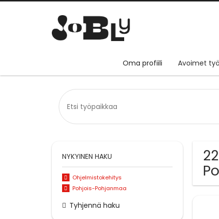
Oma profiili
Avoimet työ
22
NYKYINEN HAKU
P
Ohjelmistokehitys
Pohjois-Pohjanmaa
Tyhjennä haku