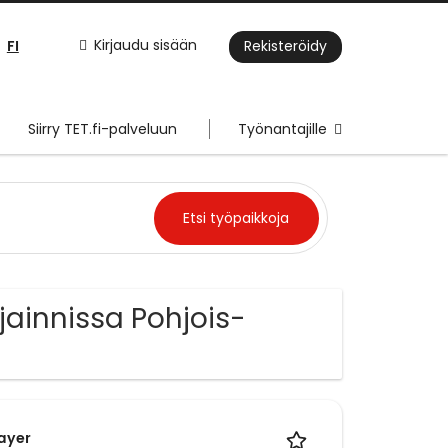
FI
Kirjaudu sisään
Rekisteröidy
Siirry TET.fi-palveluun
Työnantajille
jainnissa Pohjois-
Layer