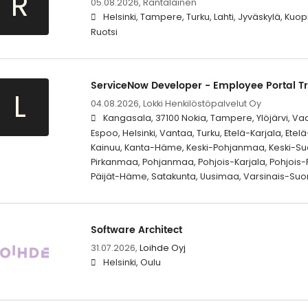
R
05.08.2026,
Rantalainen
Helsinki, Tampere, Turku, Lahti, Jyväskylä, Kuo
Ruotsi
ServiceNow Developer - Employee Portal T
L
04.08.2026,
Lokki Henkilöstöpalvelut Oy
Kangasala, 37100 Nokia, Tampere, Ylöjärvi, Vaas
Espoo, Helsinki, Vantaa, Turku, Etelä-Karjala, Et
Kainuu, Kanta-Häme, Keski-Pohjanmaa, Keski-Su
Pirkanmaa, Pohjanmaa, Pohjois-Karjala, Pohjois
Päijät-Häme, Satakunta, Uusimaa, Varsinais-Suo
Software Architect
31.07.2026,
Loihde Oyj
Helsinki, Oulu