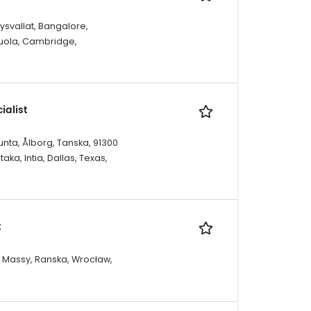
ysvallat, Bangalore,
Puola, Cambridge,
ialist
nta, Ålborg, Tanska, 91300
ka, Intia, Dallas, Texas,
t
0 Massy, Ranska, Wrocław,