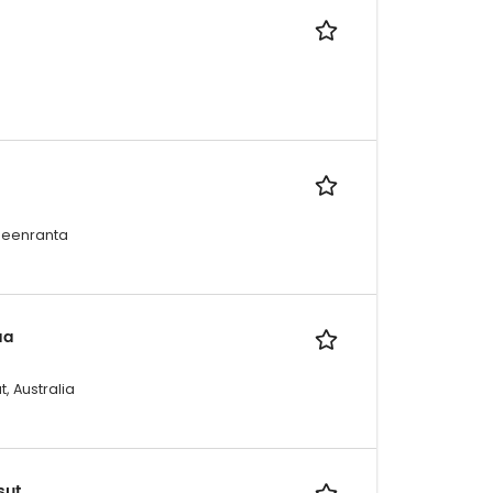
peenranta
aa
, Australia
sut