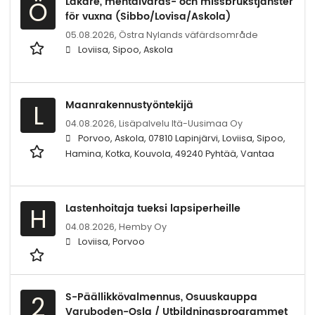
Läkare, mentalvårds- och missbrukstjänster
Ö
för vuxna (Sibbo/Lovisa/Askola)
05.08.2026,
Östra Nylands väfärdsområde
Loviisa, Sipoo, Askola
Maanrakennustyöntekijä
L
04.08.2026,
Lisäpalvelu Itä-Uusimaa Oy
Porvoo, Askola, 07810 Lapinjärvi, Loviisa, Sipoo,
Hamina, Kotka, Kouvola, 49240 Pyhtää, Vantaa
Lastenhoitaja tueksi lapsiperheille
H
04.08.2026,
Hemby Oy
Loviisa, Porvoo
S-Päällikkövalmennus, Osuuskauppa
2
Varuboden-Osla / Utbildningsprogrammet