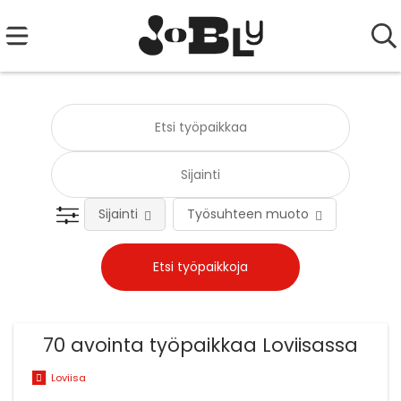
Sijainti
Työsuhteen muoto
Tehtä
70 avointa työpaikkaa Loviisassa
Loviisa