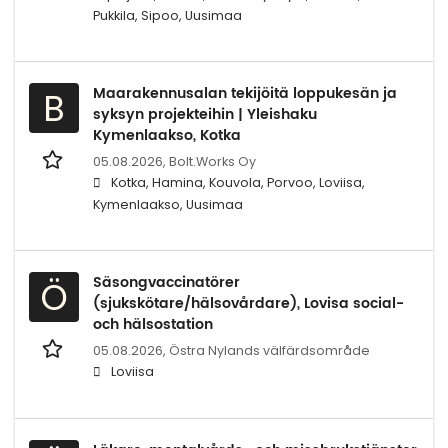
Pukkila, Sipoo, Uusimaa
Maarakennusalan tekijöitä loppukesän ja
B
syksyn projekteihin | Yleishaku
Kymenlaakso, Kotka
05.08.2026,
Bolt.Works Oy
Kotka, Hamina, Kouvola, Porvoo, Loviisa,
Kymenlaakso, Uusimaa
Säsongvaccinatörer
Ö
(sjukskötare/hälsovårdare), Lovisa social-
och hälsostation
05.08.2026,
Östra Nylands välfärdsområde
Loviisa