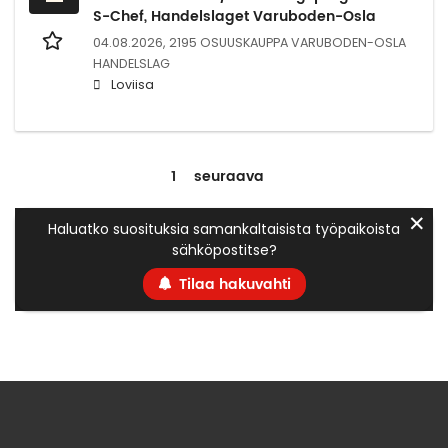
S-Chef, Handelslaget Varuboden-Osla
04.08.2026,
2195 OSUUSKAUPPA VARUBODEN-OSLA
HANDELSLAG
Loviisa
1
seuraava
✕
Haluatko suosituksia samankaltaisista työpaikoista
sähköpostitse?
Tilaa hakuvahti