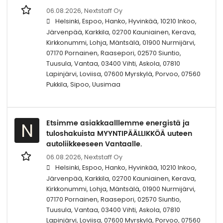
06.08.2026,
Nextstaff Oy
Helsinki, Espoo, Hanko, Hyvinkää, 10210 Inkoo,
Järvenpää, Karkkila, 02700 Kauniainen, Kerava,
Kirkkonummi, Lohja, Mäntsälä, 01900 Nurmijärvi,
07170 Pornainen, Raasepori, 02570 Siuntio,
Tuusula, Vantaa, 03400 Vihti, Askola, 07810
Lapinjärvi, Loviisa, 07600 Myrskylä, Porvoo, 07560
Pukkila, Sipoo, Uusimaa
Etsimme asiakkaalllemme energistä ja
N
tuloshakuista MYYNTIPÄÄLLIKKÖÄ uuteen
autoliikkeeseen Vantaalle.
06.08.2026,
Nextstaff Oy
Helsinki, Espoo, Hanko, Hyvinkää, 10210 Inkoo,
Järvenpää, Karkkila, 02700 Kauniainen, Kerava,
Kirkkonummi, Lohja, Mäntsälä, 01900 Nurmijärvi,
07170 Pornainen, Raasepori, 02570 Siuntio,
Tuusula, Vantaa, 03400 Vihti, Askola, 07810
Lapinjärvi, Loviisa, 07600 Myrskylä, Porvoo, 07560