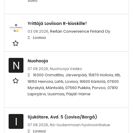
Savo
Yrittäjä Loviisan R-kioskille!
03.08.2026,
Reitan Convenience Finland Oy
Loviisa
Nuohooja
N
07.08.2026,
Nuohooja Veikko
16300 Orimattila, Järvenpää, 15870 Hollola, Iitti,
18150 Heinola, Lahti, Loviisa, 16600 Kärkölä, 07600
Myrskylä, Mäntsälä, 07560 Pukkila, Porvoo, 07810
Lapinjärvi, Uusimaa, Päijät-Häme
Sjukötare, Avd. 5 (Lovisa/Borgå)
I
07.08.2026,
Itä-Uudenmaan hyvinvointialue
Loviisa