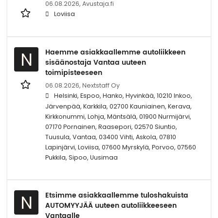
06.08.2026,
Avustaja.fi
Loviisa
Haemme asiakkaallemme autoliikkeen
N
sisäänostaja Vantaa uuteen
toimipisteeseen
06.08.2026,
Nextstaff Oy
Helsinki, Espoo, Hanko, Hyvinkää, 10210 Inkoo,
Järvenpää, Karkkila, 02700 Kauniainen, Kerava,
Kirkkonummi, Lohja, Mäntsälä, 01900 Nurmijärvi,
07170 Pornainen, Raasepori, 02570 Siuntio,
Tuusula, Vantaa, 03400 Vihti, Askola, 07810
Lapinjärvi, Loviisa, 07600 Myrskylä, Porvoo, 07560
Pukkila, Sipoo, Uusimaa
Etsimme asiakkaallemme tuloshakuista
N
AUTOMYYJÄÄ uuteen autoliikkeeseen
Vantaalle