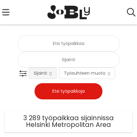
Sijainti
Työsuhteen muoto
Tehtä
3 289 työpaikkaa sijainnissa
Helsinki Metropolitan Area