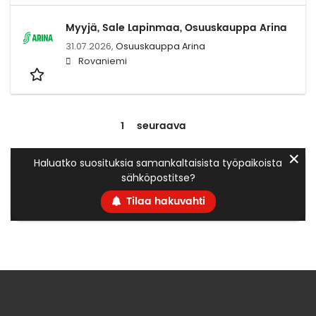
Myyjä, Sale Lapinmaa, Osuuskauppa Arina
31.07.2026,
Osuuskauppa Arina
Rovaniemi
1
seuraava
✕
Haluatko suosituksia samankaltaisista työpaikoista
sähköpostitse?
Tilaa hakuvahti