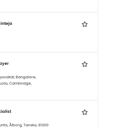
ainteja
Layer
ysvallat, Bangalore,
Puola, Cambridge,
ialist
nta, Ålborg, Tanska, 91300