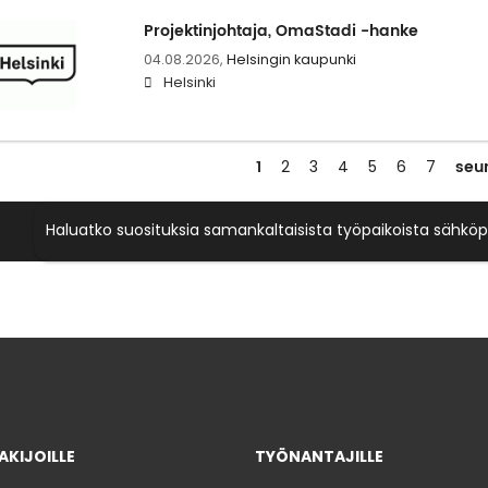
Projektinjohtaja, OmaStadi -hanke
04.08.2026,
Helsingin kaupunki
Helsinki
1
seu
2
3
4
5
6
7
Haluatko suosituksia samankaltaisista työpaikoista sähköp
KIJOILLE
TYÖNANTAJILLE