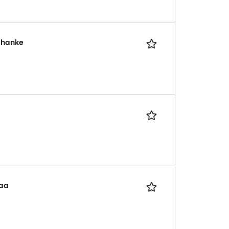
 -hanke
taa