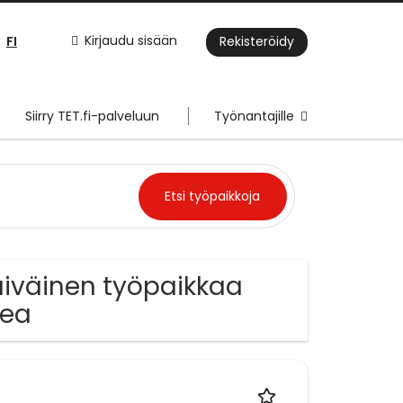
FI
Kirjaudu sisään
Rekisteröidy
Siirry TET.fi-palveluun
Työnantajille
äiväinen työpaikkaa
rea