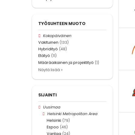
TYÖSUHTEEN MUOTO
Kokopäiväinen
Vakituinen
(133)
Hybridityö
(48)
Etätyö
(11)
Määräaikainen ja projektityö
(1)
Näytä lisää »
SIJAINTI
Uusimaa
Helsinki Metropolitan Area
Helsinki
(79)
Espoo
(46)
Vantaa
(24)