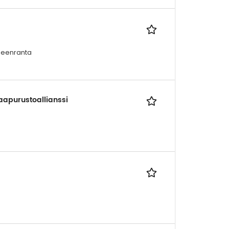
peenranta
Naapurustoallianssi