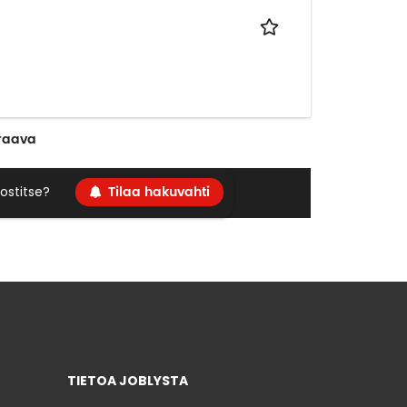
raava
Tilaa hakuvahti
ostitse?
TIETOA JOBLYSTA