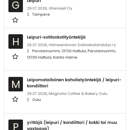
Leipuri
G
29.07.2026,
Ghenaiet Oy
Tampere
Leipuri-sotilaskotityöntekijä
H
29.07.2026,
Hämeenlinnan Sotilaskotiyhdistys ry
Parolannummi, 13700 Hattula, Parolannummi,
13700 Hattula, Kanta-Häme
Leipomataitoinen kahvilatyöntekijä / leipuri-
M
kondiittori
29.07.2026,
Magnolia Coffee & Bakery Oulu
Oulu
yrittäjä (leipuri / kondiittori / kokki tai muu
P
vastaava)