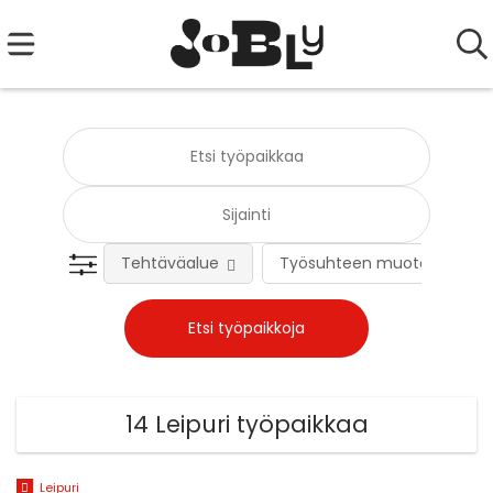
Tehtäväalue
Työsuhteen muoto
14 Leipuri työpaikkaa
Leipuri