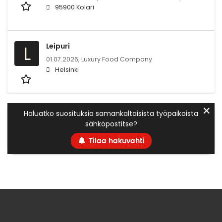
95900 Kolari
Leipuri
L
01.07.2026,
Luxury Food Company
Helsinki
✕
Haluatko suosituksia samankaltaisista työpaikoista
sähköpostitse?
Tilaa hakuvahti