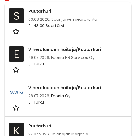
Puutarhuri
S
03.08.2026,
Saarijärven seurakunta
43100 Saarijärvi
Viheralueiden hoitaja/Puutarhuri
E
29.07.2026,
Econia HR Services Oy
Turku
Viheralueiden hoitaja/Puutarhuri
28.07.2026,
Econia Oy
Turku
Puutarhuri
K
27.07.2026,
Kajanojan Marjatila