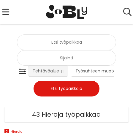
Tehtäväalue
Työsuhteen muoto
43 Hieroja työpaikkaa
Hieroja