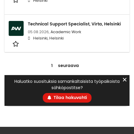
Helsinki
Technical Support Specialist, Virta, Helsinki
05.08.2026,
Academic Work
Helsinki, Helsinki
1
seuraava
✕
Haluatko suosituksia samankaltaisista työpaikoista
sähköpostitse?
Tilaa hakuvahti