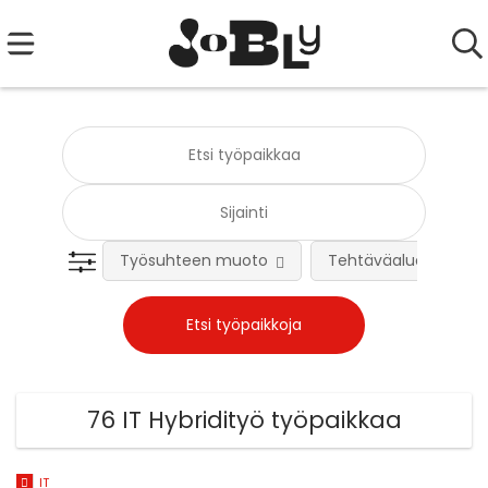
Työsuhteen muoto
Tehtäväalue
76 IT Hybridityö työpaikkaa
IT