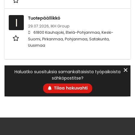
Tuotepäällikkö
I
29.07.2026,
IKH Group
61800 Kauhajoki, Etelä-Pohjanmaa, Keski-
Suomi, Pirkanmaa, Pohjanmaa, Satakunta,
Uusimaa
✕
Haluatko suosituksia samankaltaisista työpaikoista
sähköpostitse?
Tilaa hakuvahti