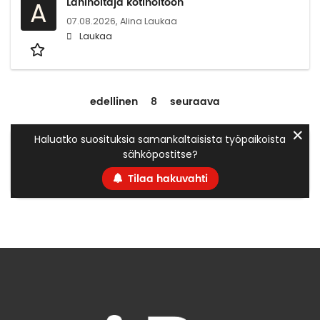
Lähihoitaja kotihoitoon
A
07.08.2026,
Alina Laukaa
Laukaa
edellinen
8
seuraava
✕
Haluatko suosituksia samankaltaisista työpaikoista
sähköpostitse?
Tilaa hakuvahti