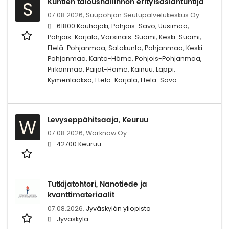
Kuntien taloushallinnon erityisasiantuntija
S
07.08.2026,
Suupohjan Seutupalvelukeskus Oy
61800 Kauhajoki, Pohjois-Savo, Uusimaa,
Pohjois-Karjala, Varsinais-Suomi, Keski-Suomi,
Etelä-Pohjanmaa, Satakunta, Pohjanmaa, Keski-
Pohjanmaa, Kanta-Häme, Pohjois-Pohjanmaa,
Pirkanmaa, Päijät-Häme, Kainuu, Lappi,
Kymenlaakso, Etelä-Karjala, Etelä-Savo
Levyseppähitsaaja, Keuruu
W
07.08.2026,
Worknow Oy
42700 Keuruu
Tutkijatohtori, Nanotiede ja
kvanttimateriaalit
07.08.2026,
Jyväskylän yliopisto
Jyväskylä