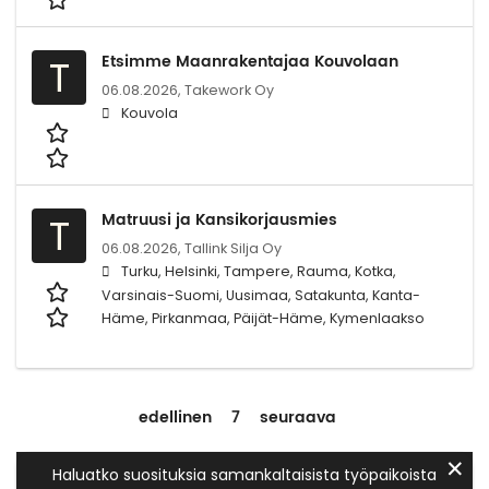
Etsimme Maanrakentajaa Kouvolaan
T
06.08.2026,
Takework Oy
Kouvola
Matruusi ja Kansikorjausmies
T
06.08.2026,
Tallink Silja Oy
Turku, Helsinki, Tampere, Rauma, Kotka,
Varsinais-Suomi, Uusimaa, Satakunta, Kanta-
Häme, Pirkanmaa, Päijät-Häme, Kymenlaakso
edellinen
7
seuraava
✕
Haluatko suosituksia samankaltaisista työpaikoista