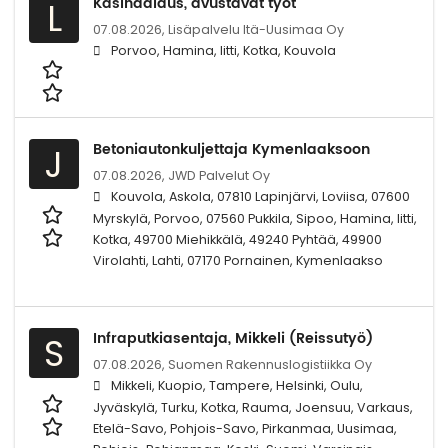
Käsihaalaus, avustavat työt
L
07.08.2026,
Lisäpalvelu Itä-Uusimaa Oy
Porvoo, Hamina, Iitti, Kotka, Kouvola
Betoniautonkuljettaja Kymenlaaksoon
J
07.08.2026,
JWD Palvelut Oy
Kouvola, Askola, 07810 Lapinjärvi, Loviisa, 07600
Myrskylä, Porvoo, 07560 Pukkila, Sipoo, Hamina, Iitti,
Kotka, 49700 Miehikkälä, 49240 Pyhtää, 49900
Virolahti, Lahti, 07170 Pornainen, Kymenlaakso
Infraputkiasentaja, Mikkeli (Reissutyö)
S
07.08.2026,
Suomen Rakennuslogistiikka Oy
Mikkeli, Kuopio, Tampere, Helsinki, Oulu,
Jyväskylä, Turku, Kotka, Rauma, Joensuu, Varkaus,
Etelä-Savo, Pohjois-Savo, Pirkanmaa, Uusimaa,